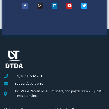
+4(0) 256 592 701
support(at)e-uvt.ro
Bd. Vasile Pârvan nr. 4, Timișoara, cod poștal 300223, județul
Timiș, România