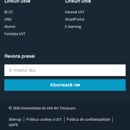
Linkuri utile
Linkuri utile
BCUT
Intranet UVT
ONG
SmartPortal
Alumni
E-learning
Fundația UVT
Revista presei
Abonează-te
©
2026
Universitatea de Vest din Timișoara
Sitemap
Politica cookies a UVT
Politica de confidențialitate
GDPR