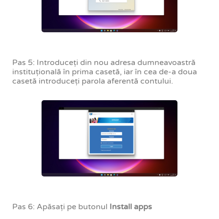
Pas 5: Introduceți din nou adresa dumneavoastră
instituțională în prima casetă, iar în cea de-a doua
casetă introduceți parola aferentă contului.
Pas 6: Apăsați pe butonul
Install apps