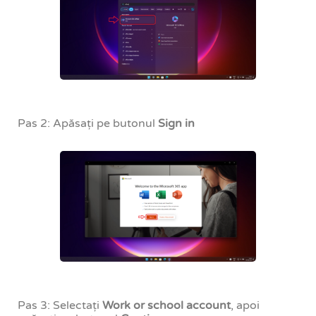
Pas 2: Apăsați pe butonul
Sign in
Pas 3: Selectați
Work or school account
, apoi