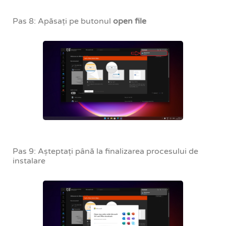
Pas 8: Apăsați pe butonul
open file
Pas 9: Așteptați până la finalizarea procesului de
instalare