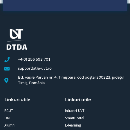
+4(0) 256 592 701
support(at)e-uvt.ro
Bd. Vasile Pârvan nr. 4, Timișoara, cod poștal 300223, județul
Timiș, România
Linkuri utile
Linkuri utile
BCUT
Intranet UVT
ONG
SmartPortal
Alumni
E-learning